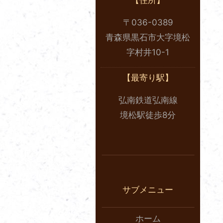
【住所】
〒036-0389
青森県黒石市大字境松
字村井10-1
【最寄り駅】
弘南鉄道弘南線
境松駅徒歩8分
サブメニュー
ホーム