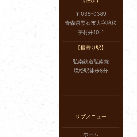
【住所】
〒036-0389
青森県黒石市大字境松
字村井10-1
【最寄り駅】
弘南鉄道弘南線
境松駅徒歩8分
サブメニュー
ホーム