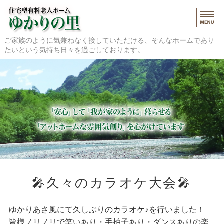
ゆかりの里・ゆかりあさ風｜青森県黒
ご家族のように気兼ねなく接していただける、そんなホームであり
たいという気持ち日々を過ごしております。
ホーム
施設（ゆかりの里）
施設（あさ風）
ご入居について
アクセス
🎤久々のカラオケ大会🎤
ゆかりあさ風にて久しぶりのカラオケ♪を行いました！
皆様ノリノリで笑いあり・手拍子あり・ダンスありの楽